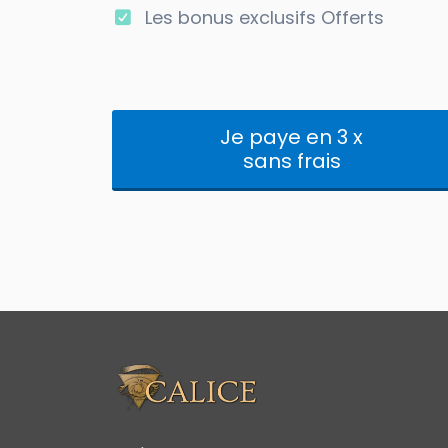
Les bonus exclusifs Offerts
Je paye en 3 x
sans frais